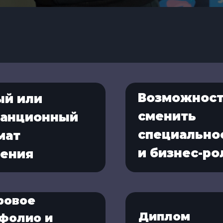
Возможнос
ый или
сменить
танционный
специально
мат
и бизнес-ро
чения
ровое
Диплом
фолио и