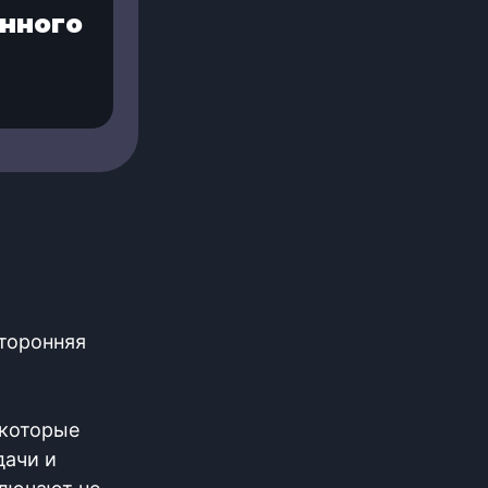
нного
сторонняя
 которые
дачи и