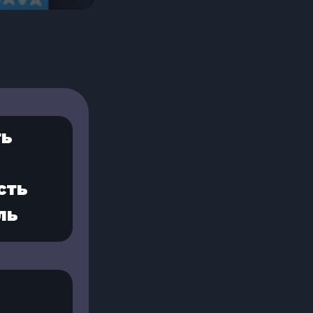
ть
сть
ль