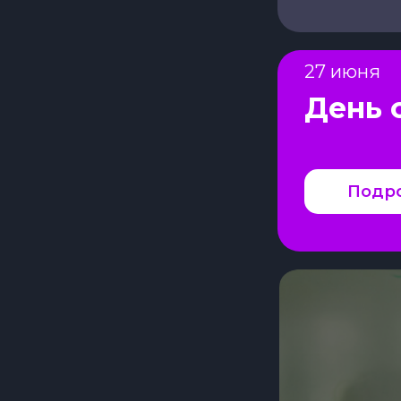
27 июня
День 
Подр