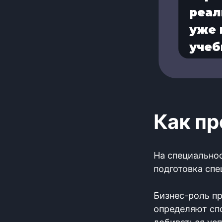
реал
уже 
уче
Как пр
На специальнос
подготовка спе
Бизнес-роль п
определяют сп