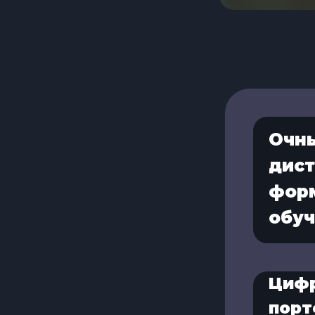
Очн
дис
фор
обу
Циф
порт