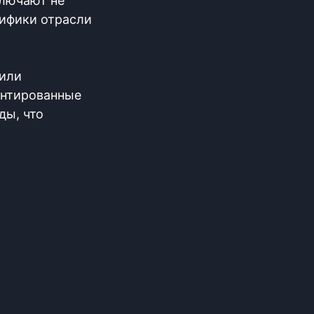
ключают не
цифики отрасли
оили
ентированные
ды, что