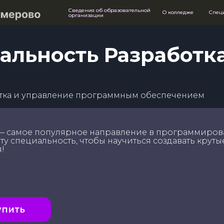
Сведения об образовательной
Сведения об образовательной
О колледже
О колледже
Спец
Спец
организации
организации
альность Разработк
ботка и управление программным обеспечением
 — самое популярное направление в программиров
эту специальность, чтобы научиться создавать круты
!
упить